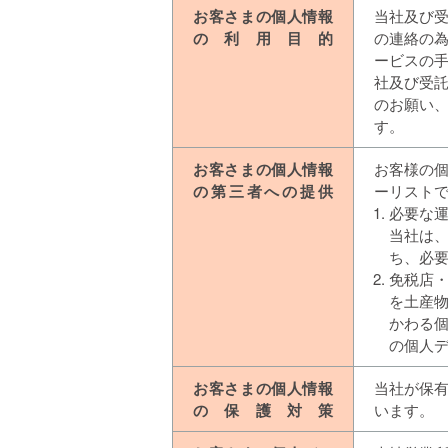
お客さまの個人情報
当社及び
の利用目的
の連絡の
ービスの手
社及び受託
のお願い、
す。
お客さまの個人情報
お客様の
の第三者への提供
ーリスト
必要な
当社は
ち、必
免税店・
を土産
かわる
の個人
お客さまの個人情報
当社が保
の保護対策
います。