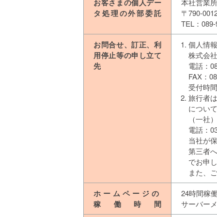
お客さまの個人デー
本社営業
タ処理の外部委託
〒790-0
TEL：089-
お問合せ、訂正、利
個人情
用停止等の申し立て
株式会
先
電話：089
FAX：089
受付時間
旅行者
につい
（一社
電話：03-
当社が
第三者
でお申
また、
ホームページの
24時間稼
稼働時間
サーバー