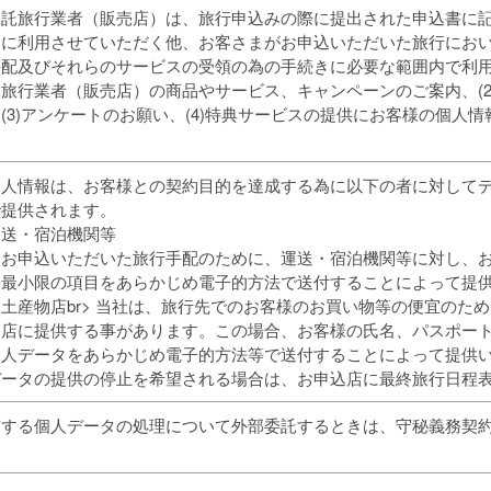
受託旅行業者（販売店）は、旅行申込みの際に提出された申込書に
為に利用させていただく他、お客さまがお申込いただいた旅行にお
配及びそれらのサービスの受領の為の手続きに必要な範囲内で利用さ
旅行業者（販売店）の商品やサービス、キャンペーンのご案内、(2
(3)アンケートのお願い、(4)特典サービスの提供にお客様の個人
個人情報は、お客様との契約目的を達成する為に以下の者に対して
で提供されます。
運送・宿泊機関等
、お申込いただいた旅行手配のために、運送・宿泊機関等に対し、
要最小限の項目をあらかじめ電子的方法で送付することによって提
土産物店br> 当社は、旅行先でのお客様のお買い物等の便宜のた
物店に提供する事があります。この場合、お客様の氏名、パスポー
個人データをあらかじめ電子的方法等で送付することによって提供
データの提供の停止を希望される場合は、お申込店に最終旅行日程
有する個人データの処理について外部委託するときは、守秘義務契