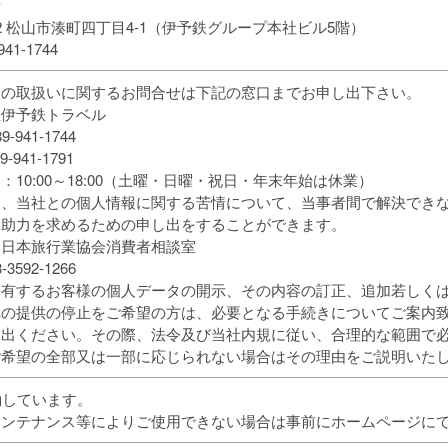
所
012 松山市湊町四丁目4-1（伊予鉄グループ本社ビル5階）
941-1744
報の取扱いに関するお問合せは下記の窓口までお申し出下さい。
社伊予鉄トラベル
-941-1744
-941-1791
：10:00～18:00（土曜・日曜・祝日・年末年始は休業）
は、当社との個人情報に関する苦情について、当事者間で解決でき
て助力を求めるための申し出をすることができます。
）日本旅行業協会消費者相談室
3592-1266
保有するお客様の個人データの開示、その内容の訂正、追加若しく
への提供の停止をご希望の方は、必要となる手続きについてご案内
し出ください。その際、法令及び当社内規に従い、合理的な範囲で
ご希望の全部又は一部に応じられない場合はその理由をご説明いた
働しています。
メンテナンス等によりご使用できない場合は事前にホームページに